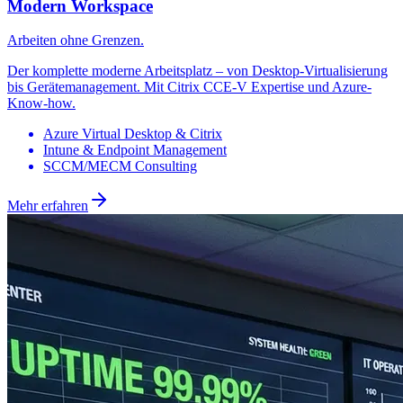
Azure Virtual Desktop & Citrix
Intune & Endpoint Management
SCCM/MECM Consulting