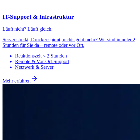
Reaktionszeit < 2 Stunden
Remote & Vor-Ort-Support
Netzwerk & Server