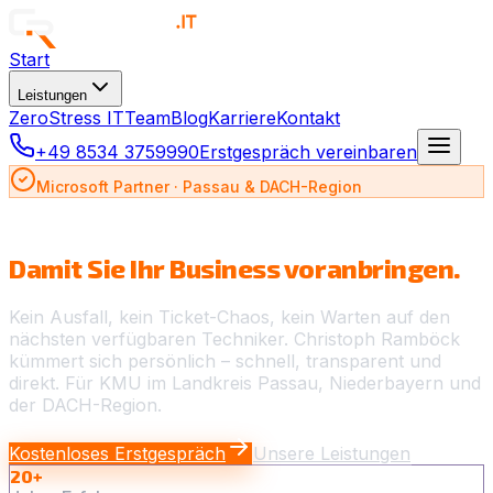
Start
Leistungen
ZeroStress IT
Team
Blog
Karriere
Kontakt
+49 8534 3759990
Erstgespräch vereinbaren
Microsoft Partner · Passau & DACH-Region
IT, die einfach läuft.
Damit Sie Ihr Business voranbringen.
Kein Ausfall, kein Ticket-Chaos, kein Warten auf den
nächsten verfügbaren Techniker. Christoph Ramböck
kümmert sich persönlich – schnell, transparent und
direkt. Für KMU im Landkreis Passau, Niederbayern und
der DACH-Region.
Kostenloses Erstgespräch
Unsere Leistungen
20+