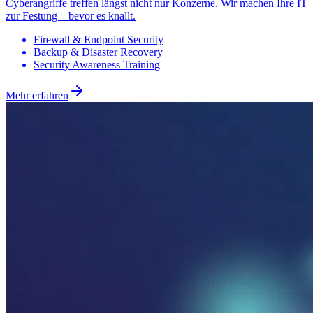
Firewall & Endpoint Security
Backup & Disaster Recovery
Security Awareness Training