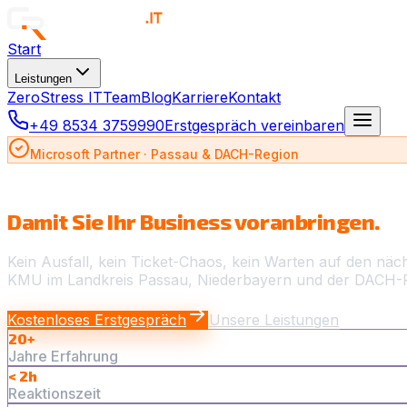
Start
Leistungen
ZeroStress IT
Team
Blog
Karriere
Kontakt
+49 8534 3759990
Erstgespräch vereinbaren
Microsoft Partner · Passau & DACH-Region
IT, die einfach läuft.
Damit Sie Ihr Business voranbringen.
Kein Ausfall, kein Ticket-Chaos, kein Warten auf den näc
KMU im Landkreis Passau, Niederbayern und der DACH-
Kostenloses Erstgespräch
Unsere Leistungen
20+
Jahre Erfahrung
< 2h
Reaktionszeit