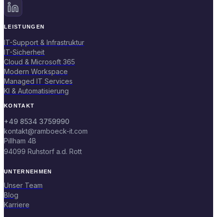
LEISTUNGEN
IT-Support & Infrastruktur
IT-Sicherheit
Cloud & Microsoft 365
Modern Workspace
Managed IT Services
KI & Automatisierung
KONTAKT
+49 8534 3759990
kontakt@ramboeck-it.com
Pillham 4B
94099 Ruhstorf a.d. Rott
UNTERNEHMEN
Unser Team
Blog
Karriere