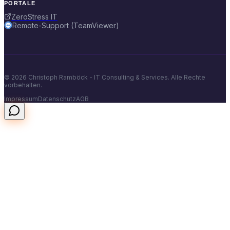
PORTALE
ZeroStress IT
Remote-Support (TeamViewer)
©
2026
Christoph Ramböck - IT Consulting & Services. Alle Rechte
vorbehalten.
Impressum
Datenschutz
AGB