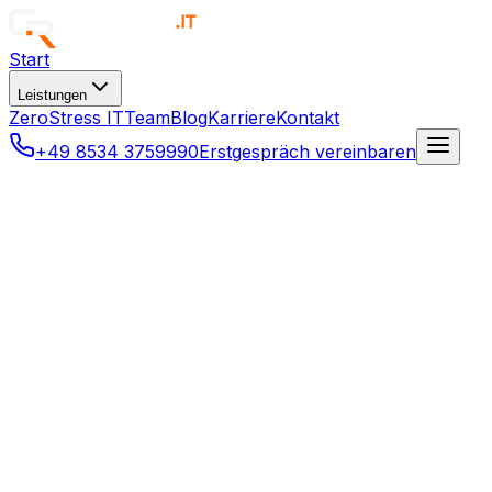
Start
Leistungen
ZeroStress IT
Team
Blog
Karriere
Kontakt
+49 8534 3759990
Erstgespräch vereinbaren
Managed Services
Klar. Sicher. Planbar.
Fixkosten
Vollschutz
User-basiert