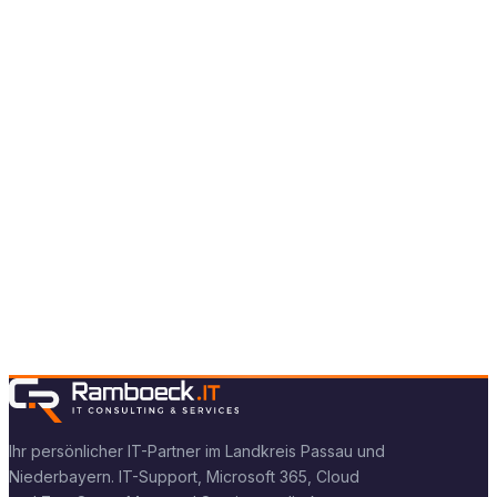
auf Anfrage
Günstige, zuverlässige Anbindung ans Telefonnetz – DSGVO-
konform, EU-Rechenzentren
Enterprise Telefonie
auf Anfrage
Komplexe Umgebungen, Callcenter, ISDN-Migration, Multi-
Standort
Individuelle Anforderungen?
Kein Problem — wir besprechen Ihre Situation in einem
kostenlosen Erstgespräch und erstellen ein maßgeschneidertes
Angebot.
Erstgespräch vereinbaren
Ihr persönlicher IT-Partner im Landkreis Passau und
Niederbayern. IT-Support, Microsoft 365, Cloud