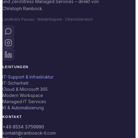
und ZeroStress Managed Services – direkt von
Christoph Ramböck.
Landkreis Passau · Niederbayern · Oberösterreich
LEISTUNGEN
IT-Support & Infrastruktur
IT-Sicherheit
Cloud & Microsoft 365
Modern Workspace
Managed IT Services
KI & Automatisierung
KONTAKT
+49 8534 3759990
kontakt@ramboeck-it.com