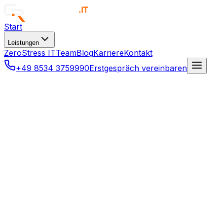
Start
Leistungen
ZeroStress IT
Team
Blog
Karriere
Kontakt
+49 8534 3759990
Erstgespräch vereinbaren
Karriere
in der IT, die wirkli
Ruhstorf a.d. Rott · Einarbeitung vor Ort · danach Remote
Voll
Was wir bieten
Arbeiten bei Ramböck IT
Wir glauben, dass zufriedene Mitarbeiter die besten Ergebnisse liefern