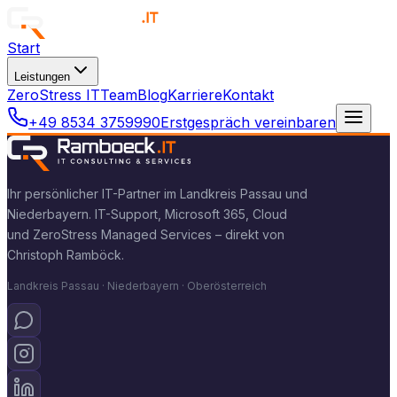
Start
Leistungen
ZeroStress IT
Team
Blog
Karriere
Kontakt
+49 8534 3759990
Erstgespräch vereinbaren
Ihr persönlicher IT-Partner im Landkreis Passau und
Niederbayern. IT-Support, Microsoft 365, Cloud
und ZeroStress Managed Services – direkt von
Christoph Ramböck.
Landkreis Passau · Niederbayern · Oberösterreich