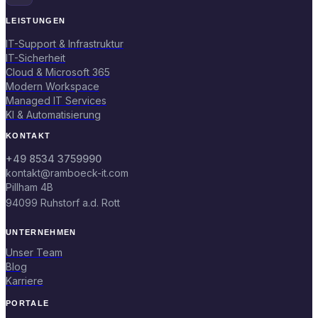
LEISTUNGEN
IT-Support & Infrastruktur
IT-Sicherheit
Cloud & Microsoft 365
Modern Workspace
Managed IT Services
KI & Automatisierung
KONTAKT
+49 8534 3759990
kontakt@ramboeck-it.com
Pillham 4B
94099 Ruhstorf a.d. Rott
UNTERNEHMEN
Unser Team
Blog
Karriere
PORTALE