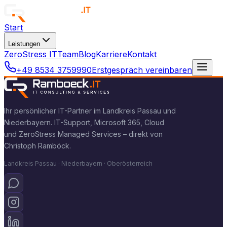
Start
Leistungen
ZeroStress IT
Team
Blog
Karriere
Kontakt
+49 8534 3759990
Erstgespräch vereinbaren
Ihr persönlicher IT-Partner im Landkreis Passau und
Niederbayern. IT-Support, Microsoft 365, Cloud
und ZeroStress Managed Services – direkt von
Christoph Ramböck.
Landkreis Passau · Niederbayern · Oberösterreich