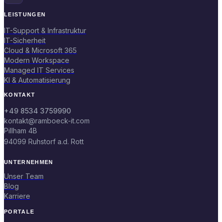
LEISTUNGEN
IT-Support & Infrastruktur
IT-Sicherheit
Cloud & Microsoft 365
Modern Workspace
Managed IT Services
KI & Automatisierung
KONTAKT
+49 8534 3759990
kontakt@ramboeck-it.com
Pillham 4B
94099 Ruhstorf a.d. Rott
UNTERNEHMEN
Unser Team
Blog
Karriere
PORTALE