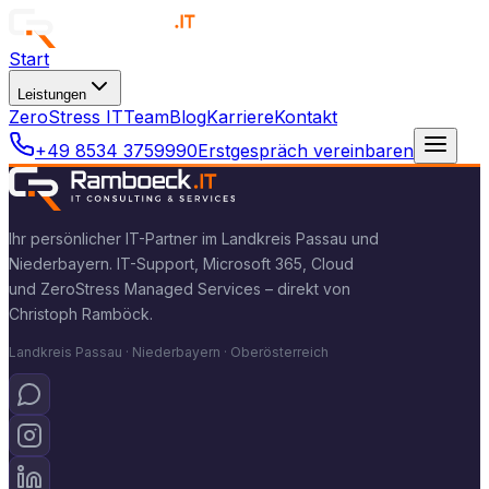
Start
Leistungen
ZeroStress IT
Team
Blog
Karriere
Kontakt
+49 8534 3759990
Erstgespräch vereinbaren
Ihr persönlicher IT-Partner im Landkreis Passau und
Niederbayern. IT-Support, Microsoft 365, Cloud
und ZeroStress Managed Services – direkt von
Christoph Ramböck.
Landkreis Passau · Niederbayern · Oberösterreich