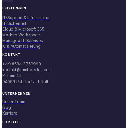
LEISTUNGEN
IT-Support & Infrastruktur
IT-Sicherheit
Cloud & Microsoft 365
Modern Workspace
Managed IT Services
KI & Automatisierung
KONTAKT
+49 8534 3759990
kontakt@ramboeck-it.com
Pillham 4B
94099 Ruhstorf a.d. Rott
UNTERNEHMEN
Unser Team
Blog
Karriere
PORTALE