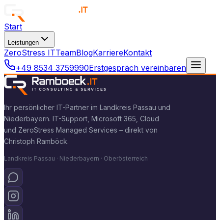
Start
Leistungen
ZeroStress IT
Team
Blog
Karriere
Kontakt
+49 8534 3759990
Erstgespräch vereinbaren
Ihr persönlicher IT-Partner im Landkreis Passau und
Niederbayern. IT-Support, Microsoft 365, Cloud
und ZeroStress Managed Services – direkt von
Christoph Ramböck.
Landkreis Passau · Niederbayern · Oberösterreich