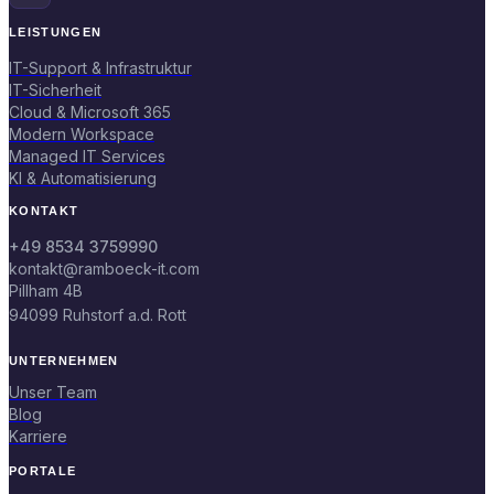
LEISTUNGEN
IT-Support & Infrastruktur
IT-Sicherheit
Cloud & Microsoft 365
Modern Workspace
Managed IT Services
KI & Automatisierung
KONTAKT
+49 8534 3759990
kontakt@ramboeck-it.com
Pillham 4B
94099 Ruhstorf a.d. Rott
UNTERNEHMEN
Unser Team
Blog
Karriere
PORTALE