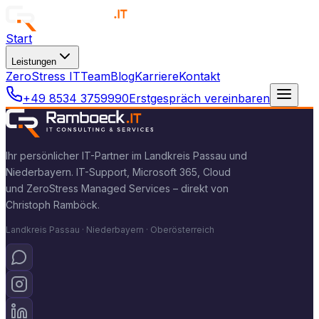
Start
Leistungen
ZeroStress IT
Team
Blog
Karriere
Kontakt
+49 8534 3759990
Erstgespräch vereinbaren
Ihr persönlicher IT-Partner im Landkreis Passau und
Niederbayern. IT-Support, Microsoft 365, Cloud
und ZeroStress Managed Services – direkt von
Christoph Ramböck.
Landkreis Passau · Niederbayern · Oberösterreich