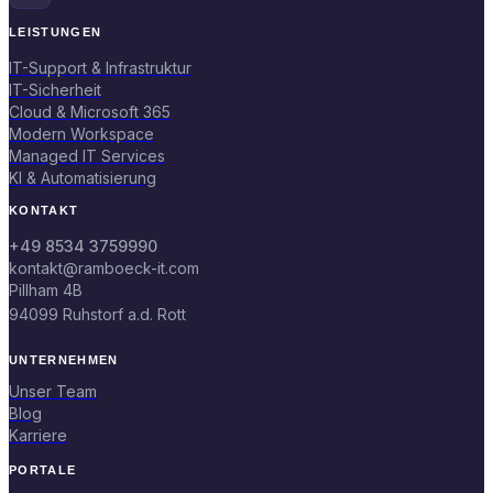
LEISTUNGEN
IT-Support & Infrastruktur
IT-Sicherheit
Cloud & Microsoft 365
Modern Workspace
Managed IT Services
KI & Automatisierung
KONTAKT
+49 8534 3759990
kontakt@ramboeck-it.com
Pillham 4B
94099 Ruhstorf a.d. Rott
UNTERNEHMEN
Unser Team
Blog
Karriere
PORTALE