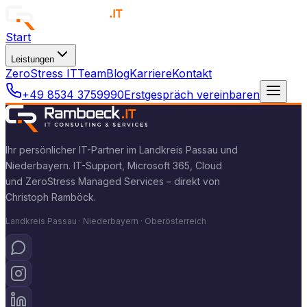
Start
Leistungen
ZeroStress IT
Team
Blog
Karriere
Kontakt
+49 8534 3759990
Erstgespräch vereinbaren
Ihr persönlicher IT-Partner im Landkreis Passau und
Niederbayern. IT-Support, Microsoft 365, Cloud
und ZeroStress Managed Services – direkt von
Christoph Ramböck.
Landkreis Passau · Niederbayern · Oberösterreich