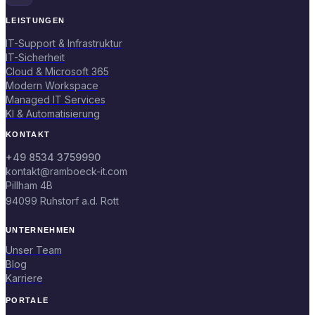
LEISTUNGEN
IT-Support & Infrastruktur
IT-Sicherheit
Cloud & Microsoft 365
Modern Workspace
Managed IT Services
KI & Automatisierung
KONTAKT
+49 8534 3759990
kontakt@ramboeck-it.com
Pillham 4B
94099 Ruhstorf a.d. Rott
UNTERNEHMEN
Unser Team
Blog
Karriere
PORTALE