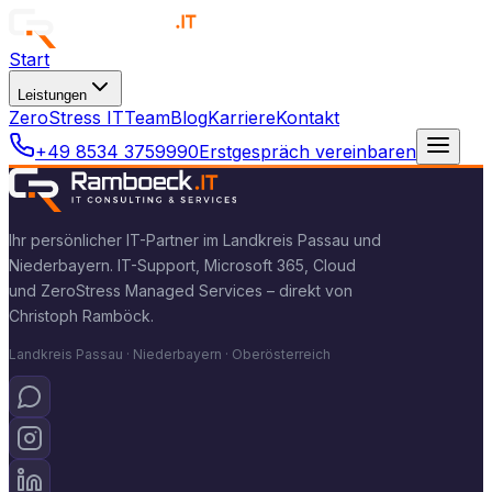
Start
Leistungen
ZeroStress IT
Team
Blog
Karriere
Kontakt
+49 8534 3759990
Erstgespräch vereinbaren
Ihr persönlicher IT-Partner im Landkreis Passau und
Niederbayern. IT-Support, Microsoft 365, Cloud
und ZeroStress Managed Services – direkt von
Christoph Ramböck.
Landkreis Passau · Niederbayern · Oberösterreich