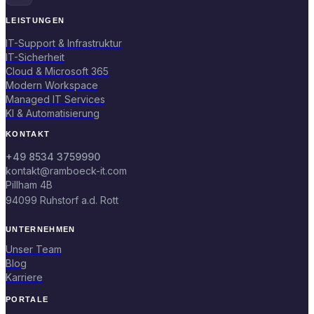
LEISTUNGEN
IT-Support & Infrastruktur
IT-Sicherheit
Cloud & Microsoft 365
Modern Workspace
Managed IT Services
KI & Automatisierung
KONTAKT
+49 8534 3759990
kontakt@ramboeck-it.com
Pillham 4B
94099 Ruhstorf a.d. Rott
UNTERNEHMEN
Unser Team
Blog
Karriere
PORTALE